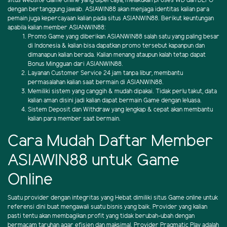
situs website Game online yang dipercaya, melakukan proses WD dan DEPO
dengan bertanggung jawab. ASIAWIN88 akan menjaga identitas kalian para
pemain juga kepercayaan kalian pada situs ASIANWIN88. Berikut keuntungan
apabila kalian member ASIANWIN88:
Promo Game yang diberikan ASIANWIN88 salah satu yang paling besar
di Indonesia & kalian bisa dapatkan promo tersebut kapanpun dan
dimanapun kalian berada. Kalian menang ataupun kalah tetap dapat
Bonus Mingguan dari ASIANWIN88.
Layanan Customer Service 24 jam tanpa libur, membantu
permasalahan kalian saat bermain di ASIANWIN88.
Memiliki sistem yang canggih & mudah dipakai. Tidak perlu takut, data
kalian aman disini jadi kalian dapat bermain Game dengan leluasa.
Sistem Deposit dan Withdraw yang lengkap & cepat akan membantu
kalian para member saat bermain.
Cara Mudah Daftar Member
ASIAWIN88 untuk Game
Online
Suatu provider dengan integritas yang Hebat dimiliki situs Game online untuk
referensi dini buat mengawali suatu bisnis yang baik. Provider yang kalian
pasti tentu akan membagikan profit yang tidak berubah-ubah dengan
bermacam taruhan agar efisien dan maksimal. Provider Pragmatic Play adalah