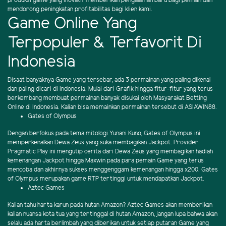
produksi game yang inovatif memberikan pengalaman baru bagi pemain dan
mendorong peningkatan profitabilitas bagi klien kami.
Game Online Yang
Terpopuler & Terfavorit Di
Indonesia
Disaat banyaknya Game yang tersebar, ada 3 permainan yang paling dikenal
dan paling dicari di Indonesia. Mulai dari Grafik hingga fitur-fitur yang terus
berkembang membuat permainan banyak disukai oleh Masyarakat Betting
Online di Indonesia. Kalian bisa memainkan permainan tersebut di ASIAWIN88.
Gates of Olympus
Dengan berfokus pada tema mitologi Yunani Kuno, Gates of Olympus ini
memperkenalkan Dewa Zeus yang suka membagikan Jackpot. Provider
Pragmatic Play ini mengutip cerita dari Dewa Zeus yang membagikan hadiah
kemenangan Jackpot hingga Maxwin pada para pemain Game yang terus
mencoba dan akhirnya sukses menggenggam kemenangan hingga x200. Gates
of Olympus merupakan game RTP tertinggi untuk mendapatkan Jackpot.
Aztec Games
Kalian tahu harta karun pada hutan Amazon? Aztec Games akan memberikan
kalian nuansa kota tua yang tertinggal di hutan Amazon, jangan lupa bahwa akan
selalu ada harta berlimbah yang diberikan untuk setiap putaran Game yang