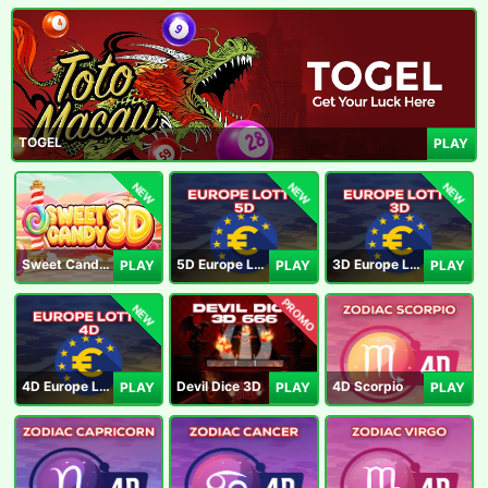
TOGEL
PLAY
NEW
NEW
NEW
Sweet Candy 3D
5D Europe Lotto
3D Europe Lotto
PLAY
PLAY
PLAY
PROMO
NEW
4D Europe Lotto
Devil Dice 3D
4D Scorpio
PLAY
PLAY
PLAY