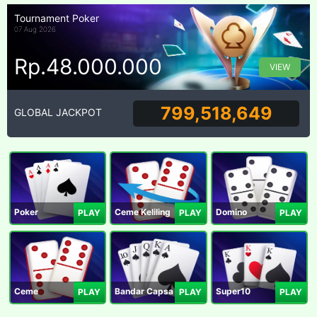
Tournament Poker
07 Aug 2026
Rp.48.000.000
VIEW
799,518,649
GLOBAL JACKPOT
Poker
Ceme Keliling
Domino
PLAY
PLAY
PLAY
Ceme
Bandar Capsa
Super10
PLAY
PLAY
PLAY