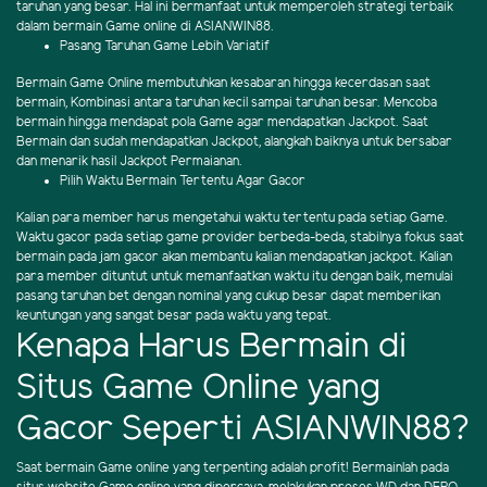
taruhan yang besar. Hal ini bermanfaat untuk memperoleh strategi terbaik
dalam bermain Game online di ASIANWIN88.
Pasang Taruhan Game Lebih Variatif
Bermain Game Online membutuhkan kesabaran hingga kecerdasan saat
bermain, Kombinasi antara taruhan kecil sampai taruhan besar. Mencoba
bermain hingga mendapat pola Game agar mendapatkan Jackpot. Saat
Bermain dan sudah mendapatkan Jackpot, alangkah baiknya untuk bersabar
dan menarik hasil Jackpot Permaianan.
Pilih Waktu Bermain Tertentu Agar Gacor
Kalian para member harus mengetahui waktu tertentu pada setiap Game.
Waktu gacor pada setiap game provider berbeda-beda, stabilnya fokus saat
bermain pada jam gacor akan membantu kalian mendapatkan jackpot. Kalian
para member dituntut untuk memanfaatkan waktu itu dengan baik, memulai
pasang taruhan bet dengan nominal yang cukup besar dapat memberikan
keuntungan yang sangat besar pada waktu yang tepat.
Kenapa Harus Bermain di
Situs Game Online yang
Gacor Seperti ASIANWIN88?
Saat bermain Game online yang terpenting adalah profit! Bermainlah pada