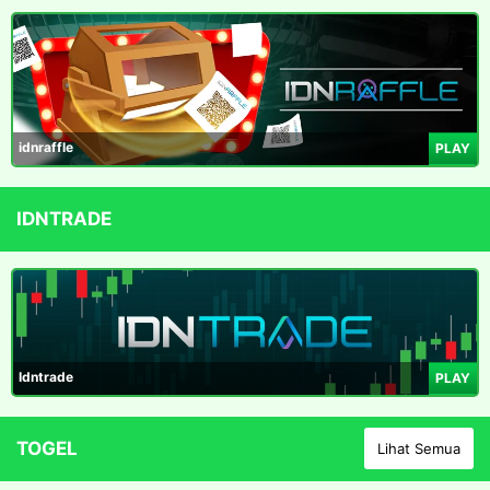
idnraffle
PLAY
IDNTRADE
Idntrade
PLAY
TOGEL
Lihat Semua