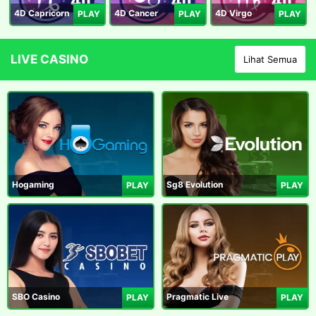
4D Capricorn
4D Cancer
4D Virgo
PLAY
PLAY
PLAY
LIVE CASINO
Lihat Semua
Hogaming
Sg8 Evolution
PLAY
PLAY
SBO Casino
Pragmatic Live
PLAY
PLAY