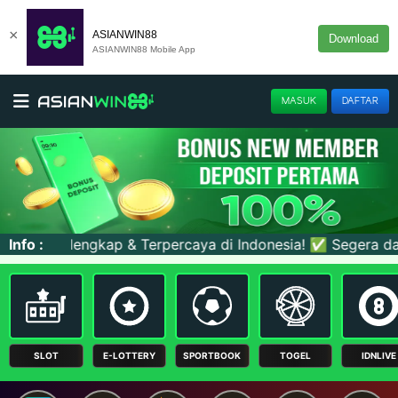
×
ASIANWIN88
Download
ASIANWIN88 Mobile App
MASUK
DAFTAR
Terpercaya di Indonesia! ✅ Segera dapatkan WELCOME BON
Info :
SLOT
E-LOTTERY
SPORTBOOK
TOGEL
IDNLIVE